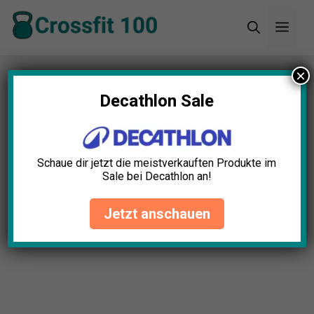
Zum
Men
Inhalt
springen
×
Startseite
»
Blog
»
CrossFit Trainingspläne:
Effektive Workouts für maximale Fitness
Decathlon Sale
Schaue dir jetzt die meistverkauften Produkte im
Sale bei Decathlon an!
Jetzt anschauen