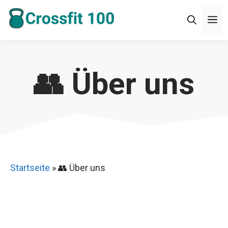
Zum
M
Inhalt
springen
👥 Über uns
Startseite
»
👥 Über uns