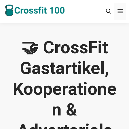
Zum
M
Inhalt
springen
🤝 CrossFit
Gastartikel,
Kooperatione
n &