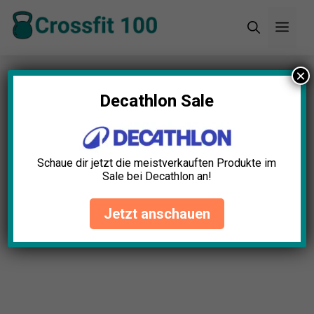
Zum
Men
Inhalt
springen
×
Startseite
»
Blog
»
Fractional Gewichtsscheibe
Test: Die 5 besten (Bestenliste)
Decathlon Sale
Schaue dir jetzt die meistverkauften Produkte im
Sale bei Decathlon an!
Jetzt anschauen