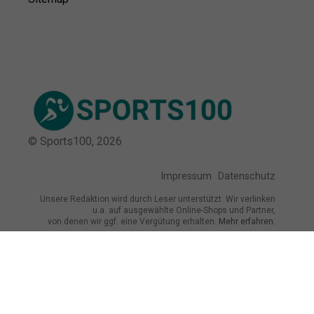
© Sports100,
2026
Impressum
Datenschutz
Unsere Redaktion wird durch Leser unterstützt. Wir verlinken
u.a. auf ausgewählte Online-Shops und Partner,
von denen wir ggf. eine Vergütung erhalten.
Mehr erfahren.
Adresse
Schleißheimer Str. 82, 80797 München,
Deutschland