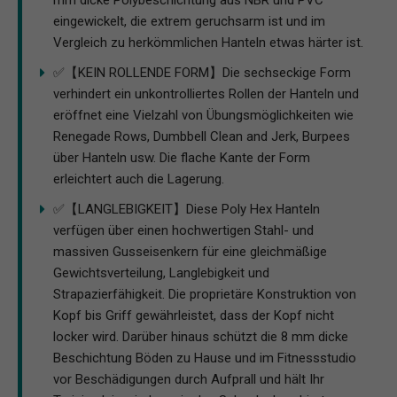
mm dicke Polybeschichtung aus NBR und PVC
eingewickelt, die extrem geruchsarm ist und im
Vergleich zu herkömmlichen Hanteln etwas härter ist.
✅【KEIN ROLLENDE FORM】Die sechseckige Form
verhindert ein unkontrolliertes Rollen der Hanteln und
eröffnet eine Vielzahl von Übungsmöglichkeiten wie
Renegade Rows, Dumbbell Clean and Jerk, Burpees
über Hanteln usw. Die flache Kante der Form
erleichtert auch die Lagerung.
✅【LANGLEBIGKEIT】Diese Poly Hex Hanteln
verfügen über einen hochwertigen Stahl- und
massiven Gusseisenkern für eine gleichmäßige
Gewichtsverteilung, Langlebigkeit und
Strapazierfähigkeit. Die proprietäre Konstruktion von
Kopf bis Griff gewährleistet, dass der Kopf nicht
locker wird. Darüber hinaus schützt die 8 mm dicke
Beschichtung Böden zu Hause und im Fitnessstudio
vor Beschädigungen durch Aufprall und hält Ihr