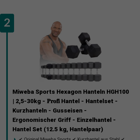
Miweba Sports Hexagon Hanteln HGH100
| 2,5-30kg - 𝐏𝐫𝐨𝐟𝐢 Hantel - Hantelset -
Kurzhanteln - Gusseisen -
Ergonomischer Griff - Einzelhantel -
Hantel Set (12.5 kg, Hantelpaar)
✔ Original Miweba Sports ✔ Kurzhantel aus Stahl ✔