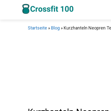
Zum
Inhalt
springen
Startseite
»
Blog
»
Kurzhanteln Neopren Tes
Sch