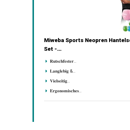
Miweba Sports Neopren Hantelset 
Set -...
𝐑𝐮𝐭𝐬𝐜𝐡𝐟𝐞𝐬𝐭𝐞𝐫...
𝐋𝐚𝐧𝐠𝐥𝐞𝐛𝐢𝐠 &...
𝐕𝐢𝐞𝐥𝐬𝐞𝐢𝐭𝐢𝐠...
𝐄𝐫𝐠𝐨𝐧𝐨𝐦𝐢𝐬𝐜𝐡𝐞𝐬...