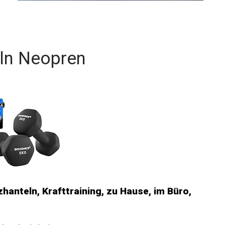
Optionen für dein Training.
eln Neopren
hanteln, Krafttraining, zu Hause, im Büro,
nteln sind mit...