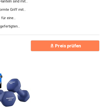
mte Griff mit...
ür eine...
efertigten...
Preis prüfen