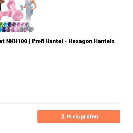
NKH100 | 𝐏𝐫𝐨𝐟𝐢 Hantel - Hexagon Hanteln
Preis prüfen