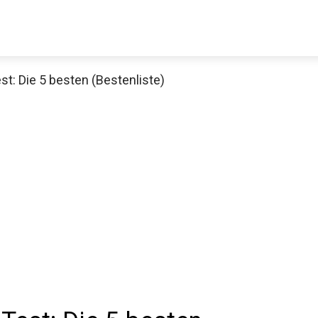
t: Die 5 besten (Bestenliste)
Decathlon Sale
aue dir jetzt die meistverkauften Produkte im Sale bei Decathlon
Jetzt anschauen