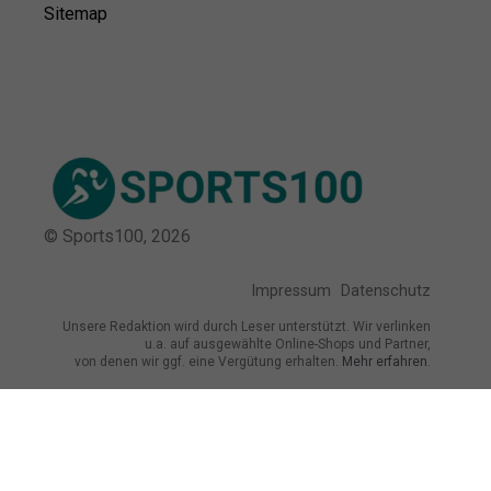
Sitemap
© Sports100,
2026
Impressum
Datenschutz
Unsere Redaktion wird durch Leser unterstützt. Wir verlinken
u.a. auf ausgewählte Online-Shops und Partner,
von denen wir ggf. eine Vergütung erhalten.
Mehr erfahren.
Adresse
Schleißheimer Str. 82, 80797 München,
Deutschland