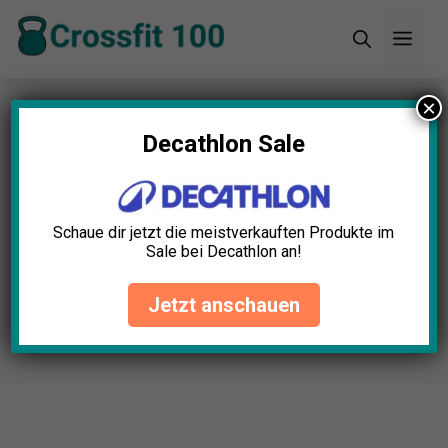
Zum
Men
Inhalt
springen
×
Startseite
»
Blog
»
Medizinball Lederausführung
Test: Die 5 besten (Bestenliste)
Decathlon Sale
Schaue dir jetzt die meistverkauften Produkte im
Sale bei Decathlon an!
Jetzt anschauen