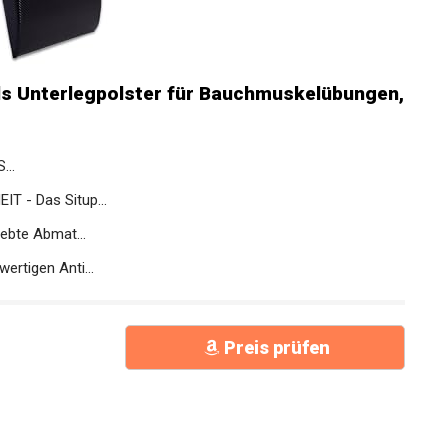
s Unterlegpolster für
ere Ab Mat als...
..
- Das Situp...
ebte Abmat...
rtigen Anti...
Preis prüfen