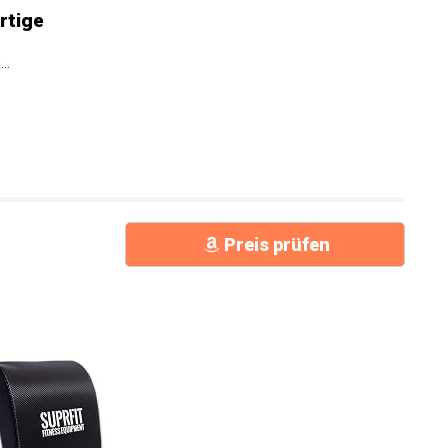
rtige
..
Preis prüfen