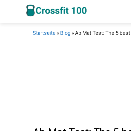
Zum
Inhalt
springen
Startseite
»
Blog
»
Ab Mat Test: The 5 best 
Sch