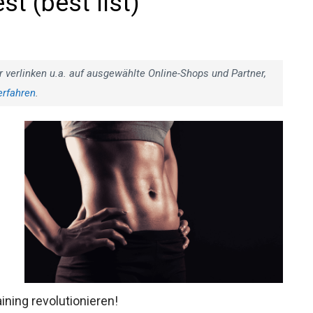
st (best list)
r verlinken u.a. auf ausgewählte Online-Shops und Partner,
erfahren
.
aining revolutionieren!