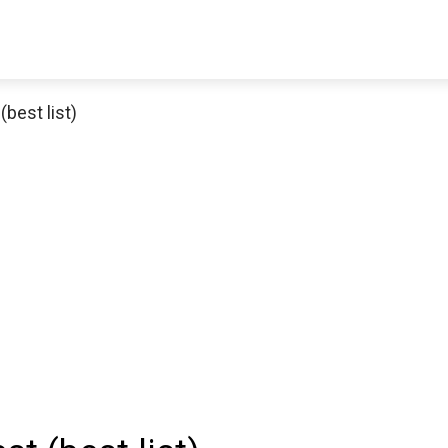
(best list)
Decathlon Sale
aue dir jetzt die meistverkauften Produkte im Sale bei Decathlon
Jetzt anschauen