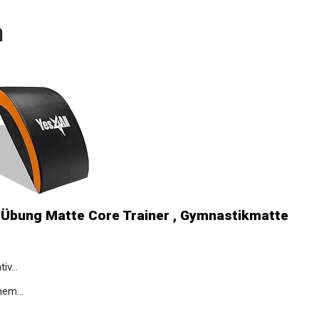
n
Übung Matte Core Trainer ,
v...
nem...