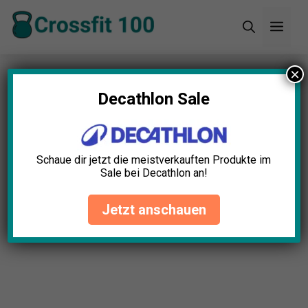
Zum
Men
Inhalt
springen
×
Startseite
»
Blog
»
Bulgarian Bag Test: Die 5
besten (Bestenliste)
Decathlon Sale
Schaue dir jetzt die meistverkauften Produkte im
Sale bei Decathlon an!
Jetzt anschauen