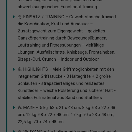
abwechlsungsreiches Functional Training
💪 EINSATZ / TRAINING – Gewichtstasche trainiert
die Koordination, Kraft und Ausdauer –
Zusatzgewicht zum Eigengewicht – gezieltes
Ganzkörpertraining durch Bewegungsübungen,
Lauftraining und Fitnessübungen – vielfältige
Übungen: Ausfallschritte, Kniebeuge, Frontalheben,
Bizeps-Curl, Crunch – Indoor und Outdoor
💪 HIGHLIGHTS – viele Griffmöglichkeiten mit den
integrierten Griffstücke - 3 Haltegriffe + 2 große
Schlaufen - strapazierfähiges und reißfestes
Kunstleder – weiche Polsterung und sicherer Halt -
stabiles Füllmaterial aus Sand und Stahlkies
💪 MAßE – 5 kg: 63 x 21 x 48 cm; 8 kg: 63 x 22 x 48
cm; 12 kg: 68 x 22 x 48 cm; 17 kg: 70 x 23 x 48 cm;
22,5 kg: 70 x 24 x 48 cm
💪 VERSAND – 1 x halbmondförmige Gewichtssack