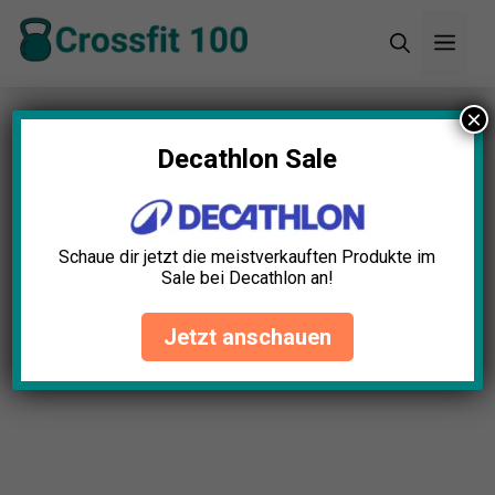
Zum
Men
Inhalt
springen
×
Startseite
»
Blog
»
30+ erstaunliche Crossfit
Statistiken (2025)
Decathlon Sale
Schaue dir jetzt die meistverkauften Produkte im
Sale bei Decathlon an!
Jetzt anschauen