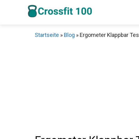
Zum
Inhalt
springen
Startseite
»
Blog
»
Ergometer Klappbar Test
Sch