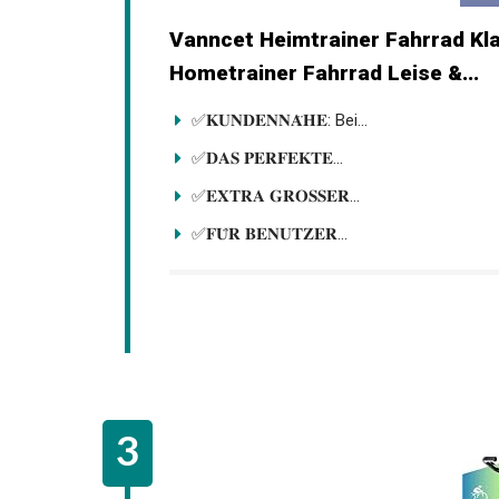
Vanncet Heimtrainer Fahrrad Kla
Hometrainer Fahrrad Leise &...
✅𝐊𝐔𝐍𝐃𝐄𝐍𝐍𝐀̈𝐇𝐄: Bei...
✅𝐃𝐀𝐒 𝐏𝐄𝐑𝐅𝐄𝐊𝐓𝐄...
✅𝐄𝐗𝐓𝐑𝐀 𝐆𝐑𝐎𝐒𝐒𝐄𝐑...
✅𝐅𝐔̈𝐑 𝐁𝐄𝐍𝐔𝐓𝐙𝐄𝐑...