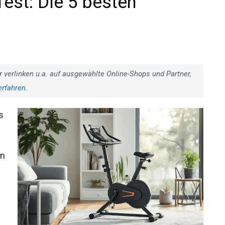
est: Die 5 besten
r verlinken u.a. auf ausgewählte Online-Shops und Partner,
erfahren
.
s
en