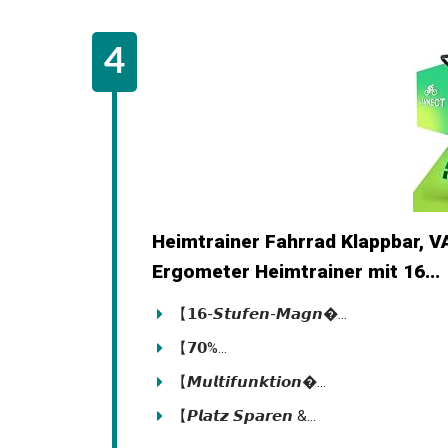
Heimtrainer Fahrrad Klappbar, 
Ergometer Heimtrainer mit 16...
【𝟭𝟲-𝙎𝙩𝙪𝙛𝙚𝙣-𝙈𝙖𝙜𝙣�...
【𝟳𝟬%...
【𝙈𝙪𝙡𝙩𝙞𝙛𝙪𝙣𝙠𝙩𝙞𝙤𝙣�...
【𝙋𝙡𝙖𝙩𝙯 𝙎𝙥𝙖𝙧𝙚𝙣 &...