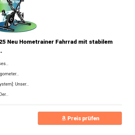
25 Neu Hometrainer Fahrrad mit stabilem
.
es...
gometer...
tem]: Unser...
er...
Preis prüfen