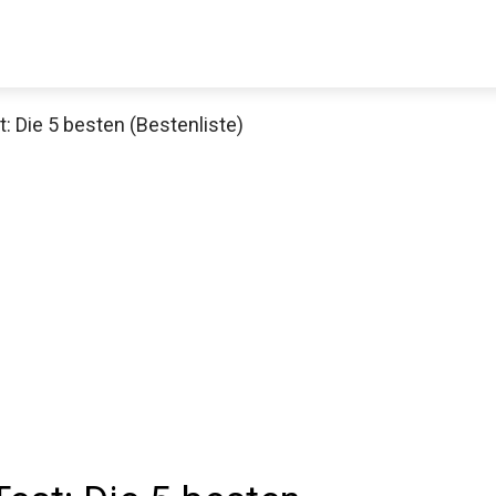
: Die 5 besten (Bestenliste)
Decathlon Sale
aue dir jetzt die meistverkauften Produkte im Sale bei Decathlon
Jetzt anschauen