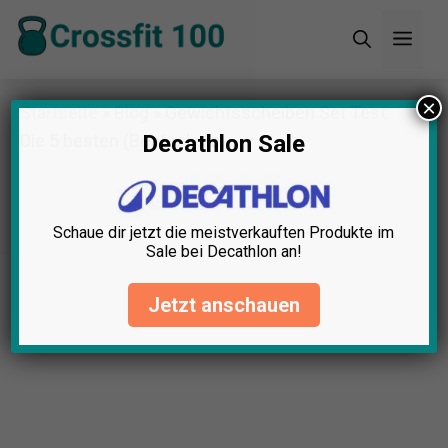
Zum
Men
Inhalt
springen
×
Startseite
»
Blog
»
Gewichtsscheiben Set Test:
Die 5 besten (Bestenliste)
Decathlon Sale
Schaue dir jetzt die meistverkauften Produkte im
Sale bei Decathlon an!
Jetzt anschauen