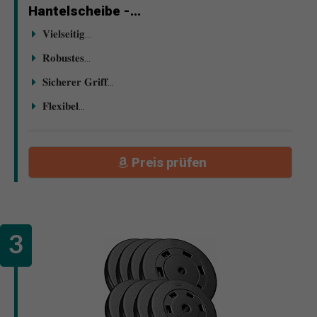
Hantelscheibe -...
𝐕𝐢𝐞𝐥𝐬𝐞𝐢𝐭𝐢𝐠...
𝐑𝐨𝐛𝐮𝐬𝐭𝐞𝐬...
𝐒𝐢𝐜𝐡𝐞𝐫𝐞𝐫 𝐆𝐫𝐢𝐟𝐟...
𝐅𝐥𝐞𝐱𝐢𝐛𝐞𝐥...
Preis prüfen