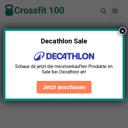
Zum
Men
Inhalt
springen
×
Startseite
»
Blog
»
Kettlebell Gusseisen Test: Die
11 besten (Bestenliste)
Decathlon Sale
Schaue dir jetzt die meistverkauften Produkte im
Sale bei Decathlon an!
Jetzt anschauen