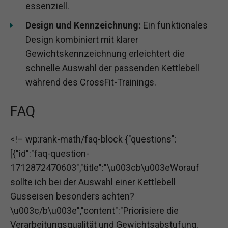
essenziell.
Design und Kennzeichnung:
Ein funktionales
Design kombiniert mit klarer
Gewichtskennzeichnung erleichtert die
schnelle Auswahl der passenden Kettlebell
während des CrossFit-Trainings.
FAQ
<!– wp:rank-math/faq-block {"questions":
[{"id":"faq-question-
1712872470603","title":"\u003cb\u003eWorauf
sollte ich bei der Auswahl einer Kettlebell
Gusseisen besonders achten?
\u003c/b\u003e","content":"Priorisiere die
Verarbeitungsqualität und Gewichtsabstufung,