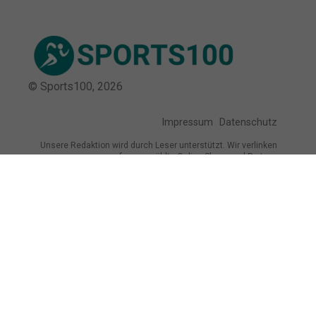
© Sports100,
2026
Impressum
Datenschutz
Unsere Redaktion wird durch Leser unterstützt. Wir verlinken
u.a. auf ausgewählte Online-Shops und Partner,
von denen wir ggf. eine Vergütung erhalten.
Mehr erfahren.
Adresse
Schleißheimer Str. 82, 80797 München,
Deutschland