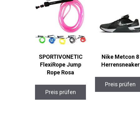
SPORTIVONETIC
Nike Metcon 8
FlexiRope Jump
Herrensneaker
Rope Rosa
Preis prüfen
Preis prüfen