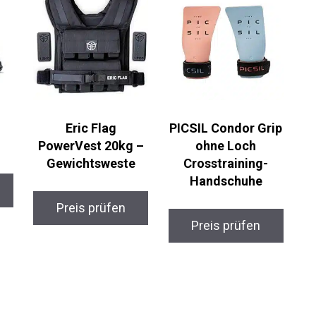
Eric Flag
PICSIL Condor Grip
PowerVest 20kg –
ohne Loch
Gewichtsweste
Crosstraining-
Handschuhe
Preis prüfen
Preis prüfen