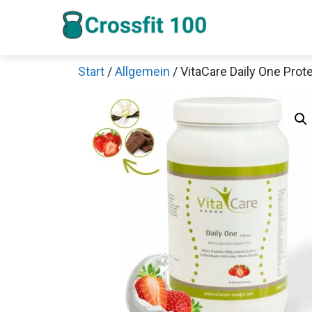
Zum
Inhalt
springen
Start
/
Allgemein
/ VitaCare Daily One Pro