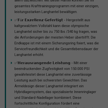
allem dazwischen. Mit dieser Hantel können Sie Ihr
gesamtes Krafttrainingsprogramm mit einer einzigen,
leistungsstarken Langhantel bewältigen.
✅𝗙ü𝗿 𝗘𝘅𝘇𝗲𝗹𝗹𝗲𝗻𝘇 𝗚𝗲𝗳𝗲𝗿𝘁𝗶𝗴𝘁 - Hergestellt aus
kaltgewalztem Vollstahl kann diese olympische
Langhantel sicher bis zu 750 lbs /340 kg tragen, was
die Anforderungen der meisten Heber übertrifft. Die
Endkappe ist mit einem Sicherungsring fixiert, was die
Servicefreundlichkeit und die Gesamtlebensdauer der
Langhantel erhöht.
✅𝗛𝗲𝗿𝗮𝘂𝘀𝗿𝗮𝗻𝗴𝗲𝗻𝗱𝗲 𝗟𝗲𝗶𝘀𝘁𝘂𝗻𝗴 - Mit einer
beeindruckenden Zugfestigkeit von 150.000 PSI
gewährleistet diese Langhantel eine zuverlässige
Leistung auch bei schwersten Gewichten. Das
Ärmeldesign dieser Langhantel integriert ein
Hybridlagersystem, das spezialisierte Innenringlager
und Standard-Nadellager kombiniert. Diese
fortschrittliche Konfiguration fördert eine