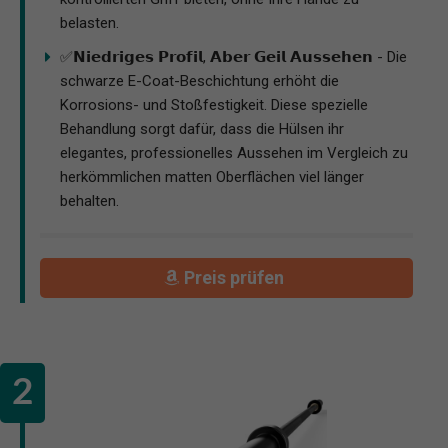
belasten.
✅𝗡𝗶𝗲𝗱𝗿𝗶𝗴𝗲𝘀 𝗣𝗿𝗼𝗳𝗶𝗹, 𝗔𝗯𝗲𝗿 𝗚𝗲𝗶𝗹 𝗔𝘂𝘀𝘀𝗲𝗵𝗲𝗻 - Die
schwarze E-Coat-Beschichtung erhöht die
Korrosions- und Stoßfestigkeit. Diese spezielle
Behandlung sorgt dafür, dass die Hülsen ihr
elegantes, professionelles Aussehen im Vergleich zu
herkömmlichen matten Oberflächen viel länger
behalten.
Preis prüfen