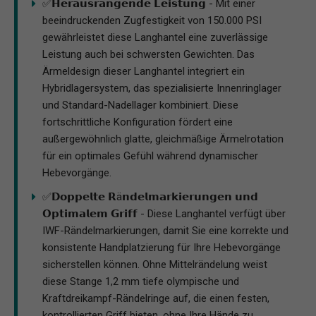
✅𝗛𝗲𝗿𝗮𝘂𝘀𝗿𝗮𝗻𝗴𝗲𝗻𝗱𝗲 𝗟𝗲𝗶𝘀𝘁𝘂𝗻𝗴 - Mit einer
beeindruckenden Zugfestigkeit von 150.000 PSI
gewährleistet diese Langhantel eine zuverlässige
Leistung auch bei schwersten Gewichten. Das
Ärmeldesign dieser Langhantel integriert ein
Hybridlagersystem, das spezialisierte Innenringlager
und Standard-Nadellager kombiniert. Diese
fortschrittliche Konfiguration fördert eine
außergewöhnlich glatte, gleichmäßige Ärmelrotation
für ein optimales Gefühl während dynamischer
Hebevorgänge.
✅𝗗𝗼𝗽𝗽𝗲𝗹𝘁𝗲 𝗥ä𝗻𝗱𝗲𝗹𝗺𝗮𝗿𝗸𝗶𝗲𝗿𝘂𝗻𝗴𝗲𝗻 𝘂𝗻𝗱
𝗢𝗽𝘁𝗶𝗺𝗮𝗹𝗲𝗺 𝗚𝗿𝗶𝗳𝗳 - Diese Langhantel verfügt über
IWF-Rändelmarkierungen, damit Sie eine korrekte und
konsistente Handplatzierung für Ihre Hebevorgänge
sicherstellen können. Ohne Mittelrändelung weist
diese Stange 1,2 mm tiefe olympische und
Kraftdreikampf-Rändelringe auf, die einen festen,
kontrollierten Griff bieten, ohne Ihre Hände zu