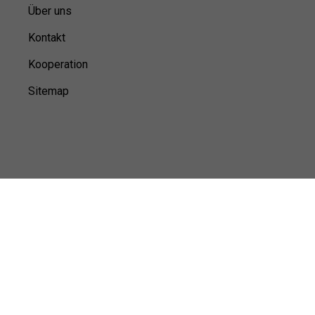
Über uns
Kontakt
Kooperation
Sitemap
© Sports100,
2026
Impressum
Datenschutz
Unsere Redaktion wird durch Leser unterstützt. Wir verlinken
u.a. auf ausgewählte Online-Shops und Partner,
von denen wir ggf. eine Vergütung erhalten.
Mehr erfahren.