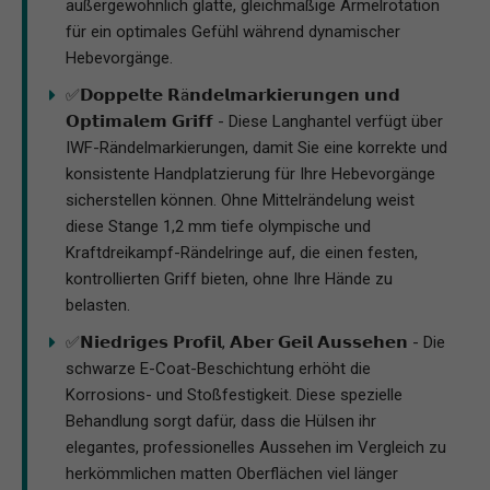
außergewöhnlich glatte, gleichmäßige Ärmelrotation
für ein optimales Gefühl während dynamischer
Hebevorgänge.
✅𝗗𝗼𝗽𝗽𝗲𝗹𝘁𝗲 𝗥ä𝗻𝗱𝗲𝗹𝗺𝗮𝗿𝗸𝗶𝗲𝗿𝘂𝗻𝗴𝗲𝗻 𝘂𝗻𝗱
𝗢𝗽𝘁𝗶𝗺𝗮𝗹𝗲𝗺 𝗚𝗿𝗶𝗳𝗳 - Diese Langhantel verfügt über
IWF-Rändelmarkierungen, damit Sie eine korrekte und
konsistente Handplatzierung für Ihre Hebevorgänge
sicherstellen können. Ohne Mittelrändelung weist
diese Stange 1,2 mm tiefe olympische und
Kraftdreikampf-Rändelringe auf, die einen festen,
kontrollierten Griff bieten, ohne Ihre Hände zu
belasten.
✅𝗡𝗶𝗲𝗱𝗿𝗶𝗴𝗲𝘀 𝗣𝗿𝗼𝗳𝗶𝗹, 𝗔𝗯𝗲𝗿 𝗚𝗲𝗶𝗹 𝗔𝘂𝘀𝘀𝗲𝗵𝗲𝗻 - Die
schwarze E-Coat-Beschichtung erhöht die
Korrosions- und Stoßfestigkeit. Diese spezielle
Behandlung sorgt dafür, dass die Hülsen ihr
elegantes, professionelles Aussehen im Vergleich zu
herkömmlichen matten Oberflächen viel länger