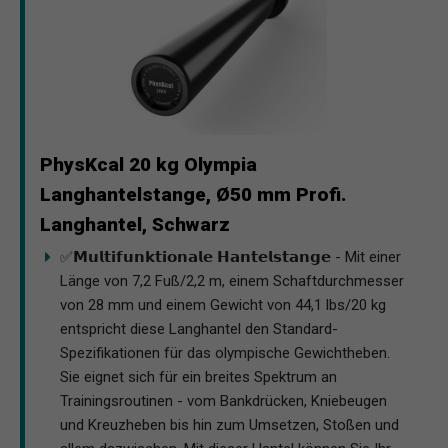
PhysKcal 20 kg Olympia
Langhantelstange, Ø50 mm Profi.
Langhantel, Schwarz
✅𝗠𝘂𝗹𝘁𝗶𝗳𝘂𝗻𝗸𝘁𝗶𝗼𝗻𝗮𝗹𝗲 𝗛𝗮𝗻𝘁𝗲𝗹𝘀𝘁𝗮𝗻𝗴𝗲 - Mit einer
Länge von 7,2 Fuß/2,2 m, einem Schaftdurchmesser
von 28 mm und einem Gewicht von 44,1 lbs/20 kg
entspricht diese Langhantel den Standard-
Spezifikationen für das olympische Gewichtheben.
Sie eignet sich für ein breites Spektrum an
Trainingsroutinen - vom Bankdrücken, Kniebeugen
und Kreuzheben bis hin zum Umsetzen, Stoßen und