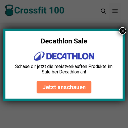
Zum
Men
Inhalt
springen
×
Startseite
»
Blog
»
Olympische Hantelstange
Test: Die 5 besten (Bestenliste)
Decathlon Sale
Schaue dir jetzt die meistverkauften Produkte im
Sale bei Decathlon an!
Jetzt anschauen