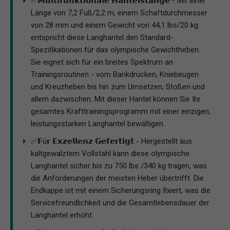
✅𝗠𝘂𝗹𝘁𝗶𝗳𝘂𝗻𝗸𝘁𝗶𝗼𝗻𝗮𝗹𝗲 𝗛𝗮𝗻𝘁𝗲𝗹𝘀𝘁𝗮𝗻𝗴𝗲 - Mit einer
Länge von 7,2 Fuß/2,2 m, einem Schaftdurchmesser
von 28 mm und einem Gewicht von 44,1 lbs/20 kg
entspricht diese Langhantel den Standard-
Spezifikationen für das olympische Gewichtheben.
Sie eignet sich für ein breites Spektrum an
Trainingsroutinen - vom Bankdrücken, Kniebeugen
und Kreuzheben bis hin zum Umsetzen, Stoßen und
allem dazwischen. Mit dieser Hantel können Sie Ihr
gesamtes Krafttrainingsprogramm mit einer einzigen,
leistungsstarken Langhantel bewältigen.
✅𝗙ü𝗿 𝗘𝘅𝘇𝗲𝗹𝗹𝗲𝗻𝘇 𝗚𝗲𝗳𝗲𝗿𝘁𝗶𝗴𝘁 - Hergestellt aus
kaltgewalztem Vollstahl kann diese olympische
Langhantel sicher bis zu 750 lbs /340 kg tragen, was
die Anforderungen der meisten Heber übertrifft. Die
Endkappe ist mit einem Sicherungsring fixiert, was die
Servicefreundlichkeit und die Gesamtlebensdauer der
Langhantel erhöht.