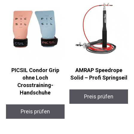
Kettlebell 12kg
Gewichtsweste Pro
Preis prüfen
Preis prüfen
PICSIL Condor Grip
AMRAP Speedrope
ohne Loch
Solid – Profi
Crosstraining-
Springseil