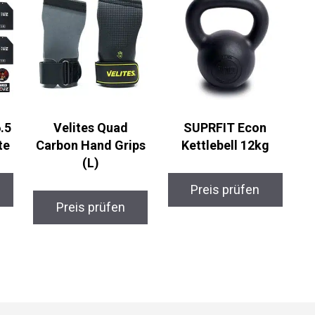
.5
Velites Quad
SUPRFIT Econ
te
Carbon Hand Grips
Kettlebell 12kg
(L)
Preis prüfen
Preis prüfen