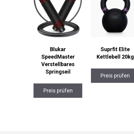
Blukar
Suprfit Elite
SpeedMaster
Kettlebell 20kg
Verstellbares
Springseil
Preis prüfen
Preis prüfen