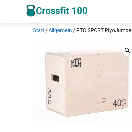
Zum
Inhalt
springen
Start
/
Allgemein
/ PTC SPORT PlyoJumper 