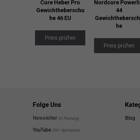
Core Heber Pro
Nordcore Powerli
Gewichtheberschu
44
he 46 EU
Gewichthebersc
he
Preis prüfen
Preis prüfen
Folge Uns
Kate
Newsletter
Blog
(in Planung)
YouTube
(50+ Sportarten)