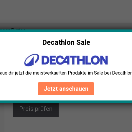
mper Plates
Decathlon Sale
SF SUPRFIT Mini PU Bumper Plates
Perfektioniere deine Technik mit den Suprfit Mini PU
Bumper Plates. Erhöhe dein Trainingsgewicht
schrittweise und sicher. Die Hantelscheiben
aue dir jetzt die meistverkauften Produkte im Sale bei Decathlon
überzeugen durch hochwertige Materialien und
präzise Verarbeitung. Perfekt für Anfänger und
Jetzt anschauen
Fortgeschrittene, einzeln oder im Paar erhältlich.
Preis prüfen