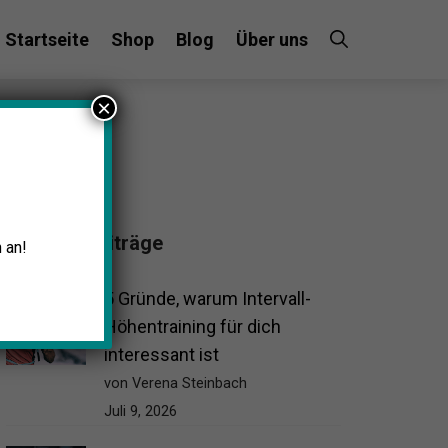
Startseite
Shop
Blog
Über uns
×
Beliebte Beiträge
 an!
5 Gründe, warum Intervall-
Höhentraining für dich
interessant ist
von Verena Steinbach
Juli 9, 2026