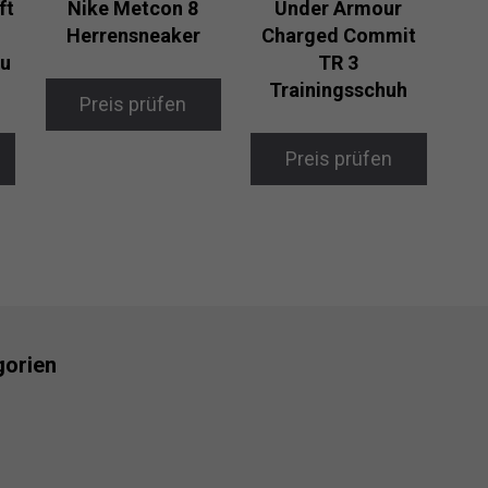
ft
Nike Metcon 8
Under Armour
Herrensneaker
Charged Commit
hu
TR 3
Trainingsschuh
Preis prüfen
Preis prüfen
gorien