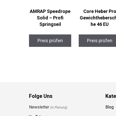
AMRAP Speedrope
Core Heber Pro
Solid – Profi
Gewichthebersc
Springseil
he 46 EU
Preis prüfen
Preis prüfen
Folge Uns
Kate
Newsletter
Blog
(in Planung)