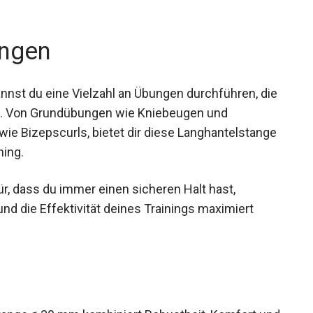
it von 200 kg ist die Langhantelstange optimal für
ngen
nnst du eine Vielzahl an Übungen durchführen,
chen. Von Grundübungen wie Kniebeugen und
ie Bizepscurls, bietet dir diese
für dein Krafttraining.
ür, dass du immer einen sicheren Halt hast,
nd die Effektivität deines Trainings maximiert