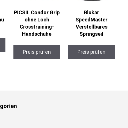
PICSIL Condor Grip
Blukar
hu
ohne Loch
SpeedMaster
Crosstraining-
Verstellbares
Handschuhe
Springseil
Preis prüfen
Preis prüfen
gorien