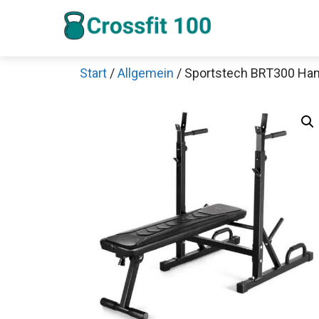
Zum
Inhalt
springen
Start
/
Allgemein
/ Sportstech BRT300 Han