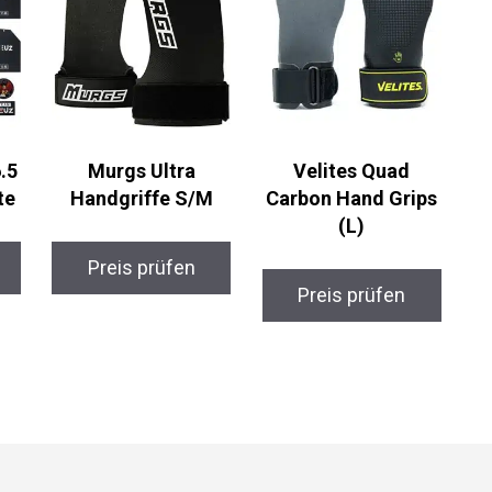
.5
Murgs Ultra
Velites Quad
te
Handgriffe S/M
Carbon Hand Grips
(L)
Preis prüfen
Preis prüfen