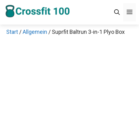
Zum
Men
Inhalt
springen
Start
/
Allgemein
/ Suprfit Baltrun 3-in-1 Plyo Box
×
Decathlon Sale
Schaue dir jetzt die meistverkauften Produkte im
Sale bei Decathlon an!
Jetzt anschauen