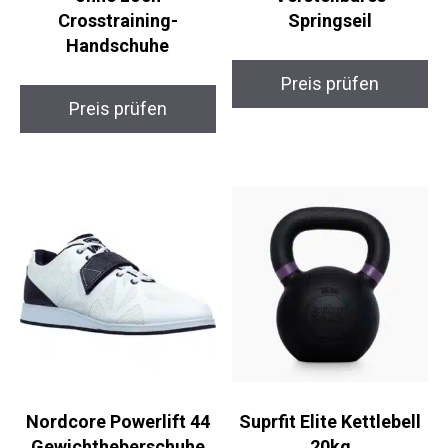
PICSIL Condor Grip
Blukar SpeedMaster
ohne Loch
Verstellbares
Crosstraining-
Springseil
Handschuhe
Preis prüfen
Preis prüfen