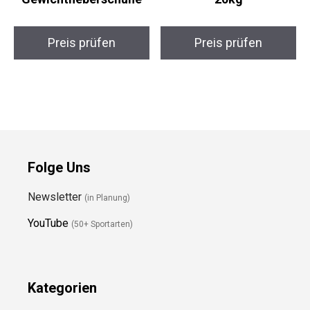
Nordcore Powerlift 44
Suprfit Elite Kettlebell
Gewichtheberschuhe
20kg
Preis prüfen
Preis prüfen
Folge Uns
Newsletter
(in Planung)
YouTube
(50+ Sportarten)
Kategorien